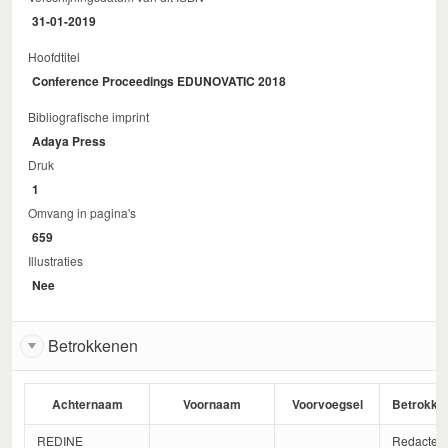
31-01-2019
Hoofdtitel
Conference Proceedings EDUNOVATIC 2018
Bibliografische imprint
Adaya Press
Druk
1
Omvang in pagina's
659
Illustraties
Nee
Betrokkenen
Achternaam
Voornaam
Voorvoegsel
Betrokke
REDINE
Redacteu