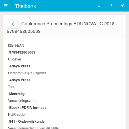
Titelbank
Conference Proceedings EDUNOVATIC 2018 -
9789492805089
ISBN/EAN
9789492805089
Uitgever
Adaya Press
Oorspronkelijke uitgever
Adaya Press
Taal
Meertalig
Verschijningsvorm
Eboek: PDF/A formaat
NUR-code
841 - Onderwijskunde
Verschijningsdatum van dit ISBN